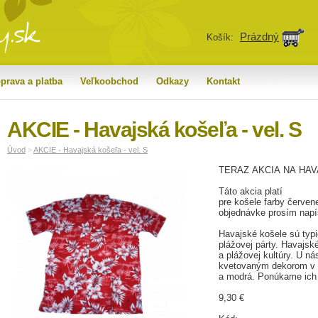
Prázdný
Košík:
prava a platba
Veľkoobchod
Odkazy
Kontakt
AKCIE - Havajská košeľa - vel. S
Úvod
>
AKCIE - Havajská košeľa - vel. S
TERAZ AKCIA NA HA
Táto akcia platí
pre košele farby červen
objednávke prosím napí
Havajské košele sú typ
plážovej párty. Havajsk
a plážovej kultúry. U n
kvetovaným dekorom v n
a modrá. Ponúkame ich 
9,30 €