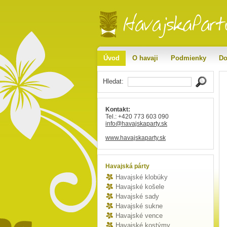
Úvod
O havaji
Podmienky
Do
Hledat:
Kontakt:
Tel.: +420 773 603 090
info
@havajskaparty
.sk
www.havajskaparty.sk
Havajská párty
Havajské klobúky
Havajské košele
Havajské sady
Havajské sukne
Havajské vence
Havajské kostýmy