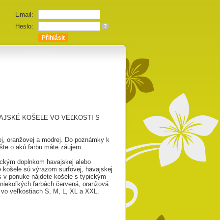
Email:
Heslo:
?
VAJSKÉ KOŠELE VO VEĽKOSTI S
ej, oranžovej a modrej. Do poznámky k
šte o akú farbu máte záujem.
ickým doplnkom havajskej alebo
é košele sú výrazom surfovej, havajskej
ás v ponuke nájdete košele s typickým
iekoľkých farbách červená, oranžová
vo veľkostiach S, M, L, XL a XXL.