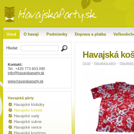
Úvod
O havaji
Podmienky
Doprava a platba
Veľkoobch
Hledat:
Havajská koš
Úvod
>
Havajská párty
>
Havajské
Kontakt:
Tel.: +420 773 603 090
info
@havajskaparty
.sk
www.havajskaparty.sk
Havajská párty
Havajské klobúky
Havajské košele
Havajské sady
Havajské sukne
Havajské vence
Havajské kostýmy