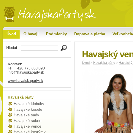
Úvod
O havaji
Podmienky
Doprava a platba
Veľkoobch
Hledat:
Havajský veni
Úvod
>
Havajská párty
>
Havajský 
Kontakt:
Tel.: +420 773 603 090
info
@havajskaparty
.sk
www.havajskaparty.sk
Havajská párty
Havajské klobúky
Havajské košele
Havajské sady
Havajské sukne
Havajské vence
Havajské kostýmy